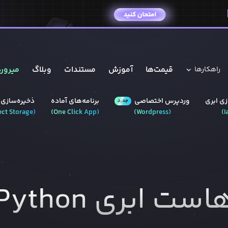
قیمت‌ها
آموزش
مستندات
وبلاگ
میروره
راهکار‌ها
ی ابری
وردپرس‌ اختصاصی
برنامه‌های آماده
ذخیره‌سازی 
جدید
ect Storage
(
)
One Click App
(
)
Wordpress
(
)
I
است ابری
Python