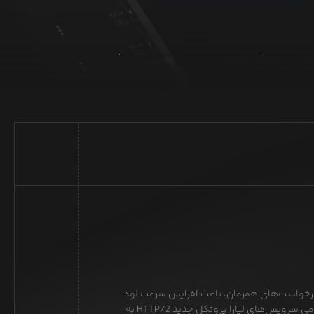
 و ارسال درخواست‌های همزمان، باعث افزایش سرعت لود
صفحات وبسایت شما خواهد شد که در تمامی سرویس‌های لیارا پروتکل جدید HTTP/2 به