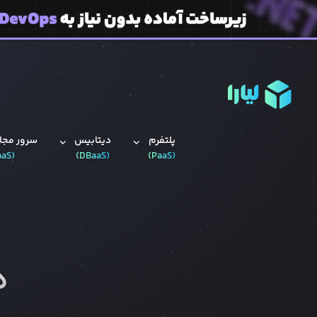
پلتفرم
دیتابیس‌
سرور مجاز
aaS
(
)
DBaaS
(
)
PaaS
(
ه