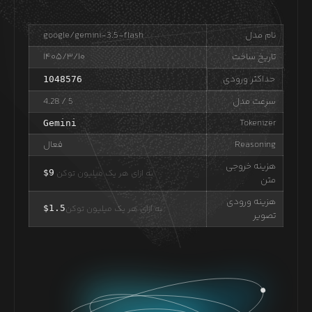
نام مدل
google/gemini-3.5-flash
تاریخ ساخت
۱۴۰۵/۳/۱۰
حداکثر ورودی
1048576
سرعت مدل
/ 5
4.28
Tokenizer
Gemini
Reasoning
فعال
هزینه خروجی
به ازای هر یک میلیون توکن
9
$
متن
هزینه ورودی
به ازای هر یک میلیون توکن
1.5
$
تصویر