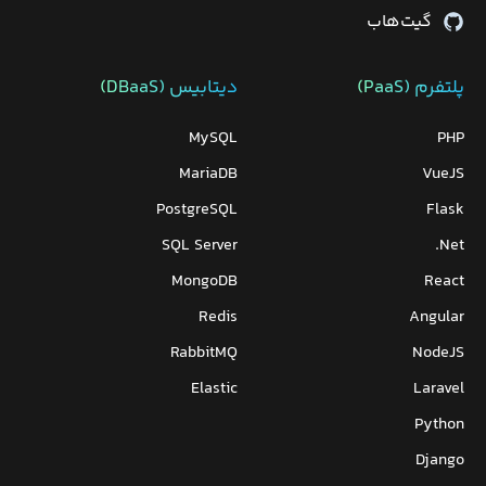
گیت‌هاب
پلتفرم (PaaS)
دیتابیس‌ (DBaaS)
MySQL
PHP
MariaDB
VueJS
PostgreSQL
Flask
SQL Server
Net.
MongoDB
React
Redis
Angular
RabbitMQ
NodeJS
Elastic
Laravel
Python
Django