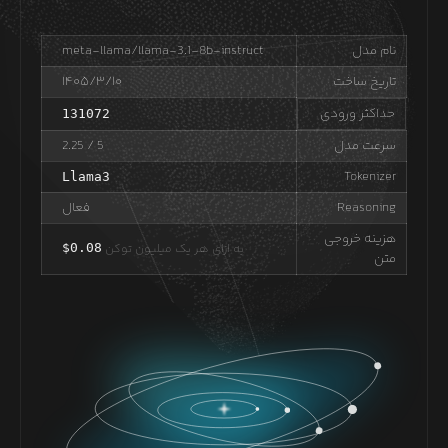
نام مدل
meta-llama/llama-3.1-8b-instruct
تاریخ ساخت
۱۴۰۵/۳/۱۰
حداکثر ورودی
131072
سرعت مدل
/ 5
2.25
Tokenizer
Llama3
Reasoning
فعال
هزینه خروجی
به ازای هر یک میلیون توکن
0.08
$
متن