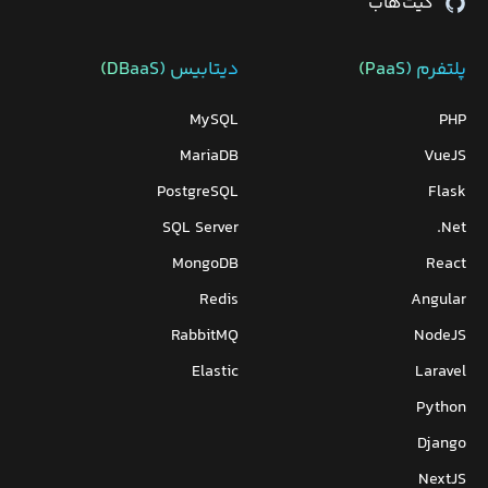
گیت‌هاب
پلتفرم (PaaS)
دیتابیس‌ (DBaaS)
MySQL
PHP
MariaDB
VueJS
PostgreSQL
Flask
SQL Server
Net.
MongoDB
React
Redis
Angular
RabbitMQ
NodeJS
Elastic
Laravel
Python
Django
NextJS