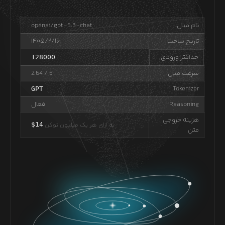
نام مدل
openai/gpt-5.3-chat
تاریخ ساخت
۱۴۰۵/۲/۱۶
حداکثر ورودی
128000
سرعت مدل
/ 5
2.64
Tokenizer
GPT
Reasoning
فعال
هزینه خروجی
به ازای هر یک میلیون توکن
14
$
متن