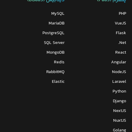
MySQL
PHP
MariaDB
VueJS
PostgreSQL
Flask
SQL Server
Net.
MongoDB
React
Redis
Angular
RabbitMQ
NodeJS
Elastic
Laravel
Python
Django
NextJS
NuxtJS
Golang