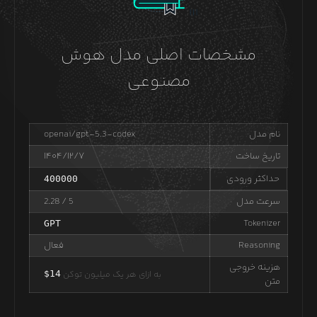
مشخصات اصلی مدل هوش
مصنوعی
نام مدل
openai/gpt-5.3-codex
تاریخ ساخت
۱۴۰۴/۱۲/۷
حداکثر ورودی
400000
سرعت مدل
/ 5
2.28
Tokenizer
GPT
Reasoning
فعال
هزینه خروجی
به ازای هر یک میلیون توکن
14
$
متن