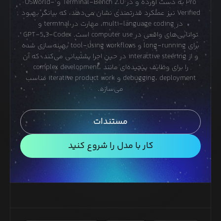
Pro به دست آورده و در Terminal-Bench 2.0 و OSWorld-
Verified نیز عملکرد قدرتمندی نشان می‌دهد، که بیانگر بهبود
در multi-language coding، مهارت در terminal و
توانایی‌های واقعی در computer use است. GPT-5.3-Codex
برای long-running و tool-using workflows بهینه‌سازی شده
و از interactive steering در حین اجرا پشتیبانی می‌کند، که آن
را برای وظایف پیچیده‌ای مانند complex development،
debugging، deployment و iterative product work مناسب
می‌سازد.
مستندات
کار با مدل را شروع کنید