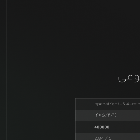
وعی
openai/gpt-5.4-min
۱۴۰۵/۲/۱۶
400000
2.84
/ 5