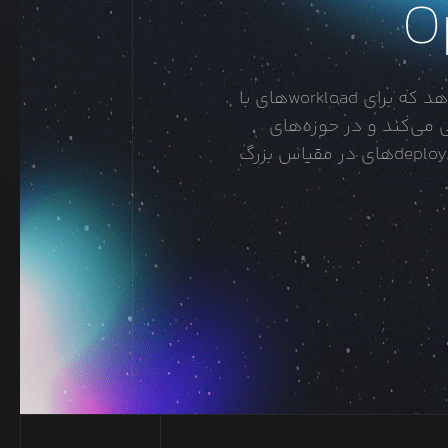
O
GPT-5.4 mini قابلیت‌های اصلی GPT-5.4 را در قالب مدلی سریع‌تر و efficient‌تر ارائه می‌دهد که برای workloadهای با
 شده است. این مدل از ورودی‌های text و image پشتیبانی می‌کند و در حوزه‌های
reasoning، coding و tool use عملکرد قوی دارد، در حالی که latency و cost را برای deploymentهای در مقیاس بزرگ