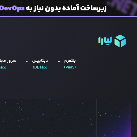
پلتفرم
دیتابیس‌
سرور مجاز
aaS
(
)
DBaaS
(
)
PaaS
(