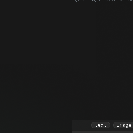
هستیم. از OpenAI و DeepSeek گرفته تا Grok و
text
image