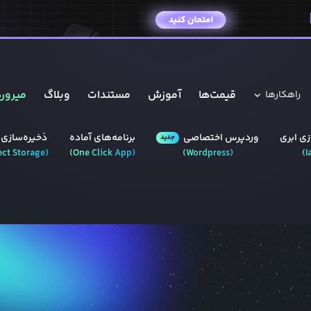
قیمت‌ها
آموزش
مستندات
وبلاگ
میروره
راهکار‌ها
ی ابری
وردپرس‌ اختصاصی
برنامه‌های آماده
ذخیره‌سازی 
جدید
ect Storage
(
)
One Click App
(
)
Wordpress
(
)
I