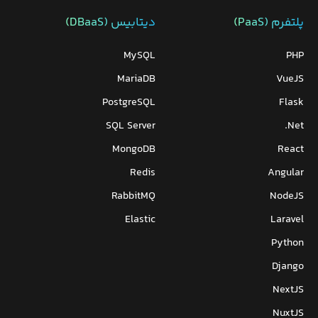
پلتفرم (PaaS)
دیتابیس‌ (DBaaS)
MySQL
PHP
MariaDB
VueJS
PostgreSQL
Flask
SQL Server
Net.
MongoDB
React
Redis
Angular
RabbitMQ
NodeJS
Elastic
Laravel
Python
Django
NextJS
NuxtJS