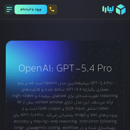
ورود يا ثبت‌نام
OpenAI: GPT-5.4 Pro
GPT-5.4 Pro پیشرفته‌ترین مدل OpenAI است که بر پایه
معماری یکپارچه GPT-5.4 ساخته شده و قابلیت‌های
reasoning تقویت‌شده‌ای برای taskهای پیچیده و high-stakes
ارائه می‌دهد. این مدل دارای context window بیش از 1M
token (شامل 922K input و 128K output) است و از
ورودی‌های text و image پشتیبانی می‌کند. GPT-5.4 Pro برای
step-by-step reasoning، instruction following و accuracy
بهینه‌سازی شده و در agentic coding، workflowهای long-