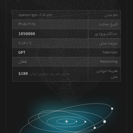
نام مدل
openai/gpt-5.4-pro
تاریخ ساخت
۱۴۰۵/۲/۱۶
حداکثر ورودی
1050000
سرعت مدل
/ 5
0.24
Tokenizer
GPT
Reasoning
فعال
هزینه خروجی
به ازای هر یک میلیون توکن
180
$
متن