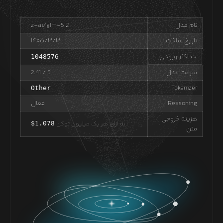
نام مدل
z-ai/glm-5.2
تاریخ ساخت
۱۴۰۵/۳/۳۱
حداکثر ورودی
1048576
سرعت مدل
/ 5
2.41
Tokenizer
Other
Reasoning
فعال
هزینه خروجی
به ازای هر یک میلیون توکن
1.078
$
متن