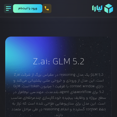
ورود يا ثبت‌نام
Z.ai: GLM 5.2
GLM 5.2 یک مدل reasoning در مقیاس بزرگ از شرکت Z.ai
است. این مدل از ورودی و خروجی متنی پشتیبانی می‌کند و
دارای context window با ظرفیت ۱ میلیون token است. GLM
5.2 برای workflowهای agent بلندمدت، مهندسی نرم‌افزار در
سطح پروژه و وظایف پیچیده خودکارسازی چندمرحله‌ای مناسب
است. این مدل برای سناریوهایی طراحی شده است که نیاز به
حفظ context گسترده و انجام reasoning در طی مراحل متعدد
دارند.