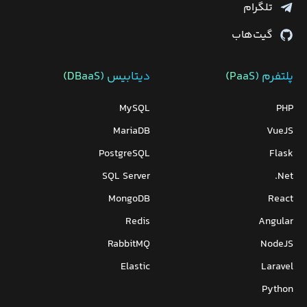
تلگرام
گیت‌هاب
پلتفرم (PaaS)
دیتابیس‌ (DBaaS)
MySQL
PHP
MariaDB
VueJS
PostgreSQL
Flask
SQL Server
Net.
MongoDB
React
Redis
Angular
RabbitMQ
NodeJS
Elastic
Laravel
Python