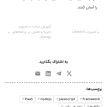
را آسان کنند.
آموزش ساخت داشبورد
تغییرات Laravel 8
تجزیه و تحلیل در برنامه‌های
←
→
Django
به اشتراک بگذارید
برچسب‌ها:
#
PaaS
#
nodejs
#
javascript
#
framework
پلتفرم
#
نود جی اس
#