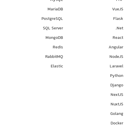
MariaDB
VueJS
PostgreSQL
Flask
SQL Server
Net.
MongoDB
React
Redis
Angular
RabbitMQ
NodeJS
Elastic
Laravel
Python
Django
NextJS
NuxtJS
Golang
Docker