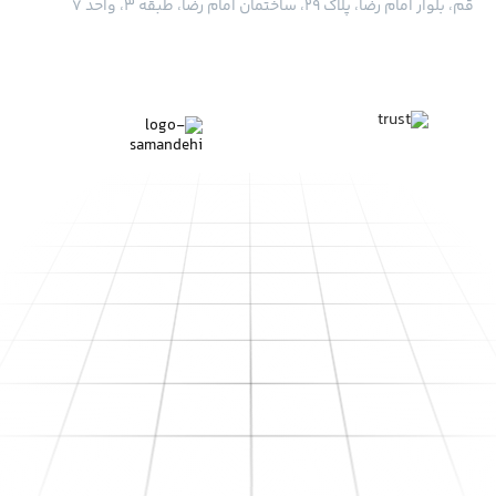
قم، بلوار امام رضا، پلاک ۲۹، ساختمان امام رضا، طبقه ۳، واحد ۷