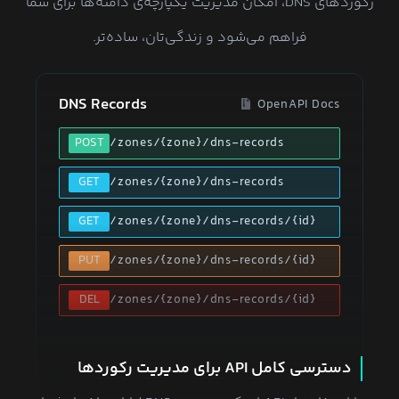
رکوردهای DNS، امکان مدیریت یکپارچه‌ی دامنه‌ها برای شما
فراهم می‌شود و زندگی‌تان، ساده‌تر.
DNS Records
OpenAPI Docs
POST
/zones/{zone}/dns-records
GET
/zones/{zone}/dns-records
GET
/zones/{zone}/dns-records/{id}
PUT
/zones/{zone}/dns-records/{id}
DEL
/zones/{zone}/dns-records/{id}
دسترسی کامل API برای مدیریت رکوردها