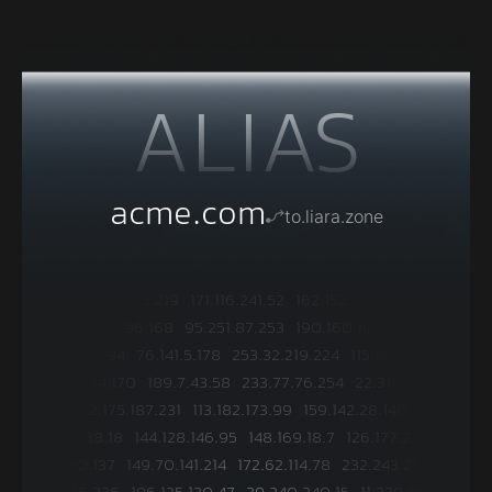
ALIAS
acme.com
to.liara.zone
187.139.195.219
171.116.241.52
162.152.203.226
99.189.96.168
95.251.87.253
190.160.107.194
168.213.15.194
76.141.5.178
253.32.219.224
115.194.154.224
46.72.184.170
189.7.43.58
233.77.76.254
22.31.97.254
122.175.187.231
113.182.173.99
159.142.28.140
174.136.38.18
144.128.146.95
148.169.18.7
126.177.221.142
97.75.30.137
149.70.141.214
172.62.114.78
232.243.253.126