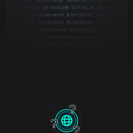
96.13.36.236
196.135.130.47
39.240.240.15
11.239.89.133
177.197.234.239
106.114.61.218
12.17.152.84
28.30.93.125
50.126.151.161
19.148.46.171
8.197.207.152
42.195.5.185
223.75.48.195
143.165.50.0
35.219.90.153
70.150.58.73
83.149.221.100
136.21.206.95
158.196.70.12
2.178.201.37
232.53.19.34
183.101.143.102
161.168.90.190
233.126.193.41
116.24.80.1
237.62.24.112
99.70.237.162
223.120.47.25
32.1.27.170
210.222.195.217
3.93.140.138
165.163.125.197
165.203.73.78
60.4.106.178
77.234.140.158