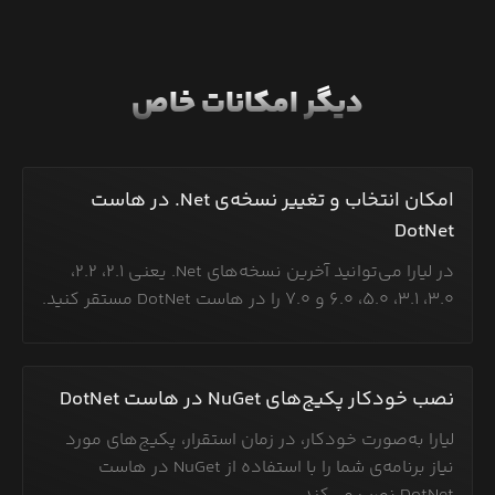
دیگر امکانات خاص
امکان انتخاب و تغییر نسخه‌ی Net. در هاست
DotNet
در لیارا می‌توانید آخرین نسخه‌های Net. یعنی ۲.۱، ۲.۲،
۳.۰، ۳.۱، ۵.۰، ۶.۰ و ۷.۰ را در هاست DotNet مستقر کنید.
نصب خودکار پکیج‌های NuGet در هاست DotNet
لیارا به‌صورت خودکار، در زمان استقرار، پکیج‌های مورد
نیاز برنامه‌ی شما را با استفاده از NuGet در هاست