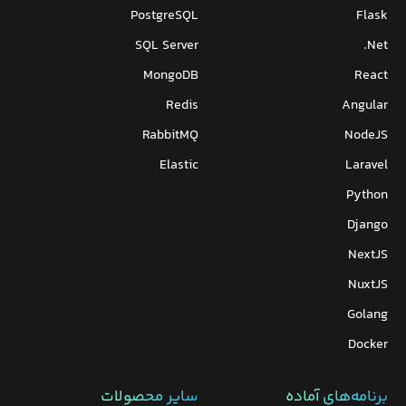
PostgreSQL
Flask
SQL Server
Net.
MongoDB
React
Redis
Angular
RabbitMQ
NodeJS
Elastic
Laravel
Python
Django
NextJS
NuxtJS
Golang
Docker
برنامه‌های‌ آماده
سایر محصولات