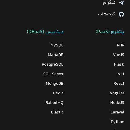
تلگرام
گیت‌هاب
پلتفرم (PaaS)
دیتابیس‌ (DBaaS)
MySQL
PHP
MariaDB
VueJS
PostgreSQL
Flask
SQL Server
Net.
MongoDB
React
Redis
Angular
RabbitMQ
NodeJS
Elastic
Laravel
Python