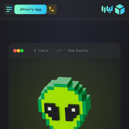
ورود يا ثبت‌نام
$ liara
-- zsh -
bug-bounty