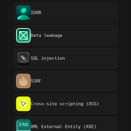
IDOR
Data leakage
SQL injection
SSRF
Cross-site scripting (XSS)
XML External Entity (XXE)