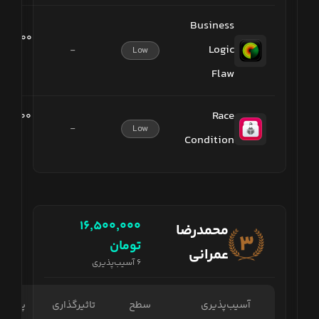
Business
۰۰۰٬۰۰۰
Logic
-
Low
تومان
Flaw
Race
۰۰۰٬۰۰۰
-
Low
Condition
تومان
۱۶٬۵۰۰٬۰۰۰
محمدرضا
تومان
عمرانی
۶
آسیب‌پذیری
آسیب‌پذیری
سطح
تاثیرگذاری
پاداش