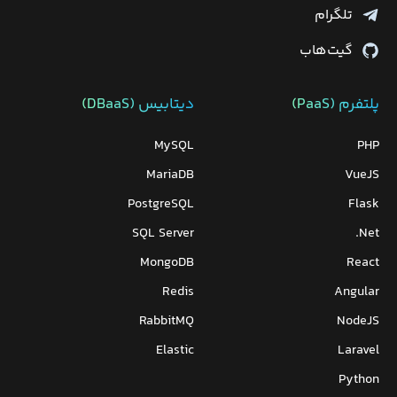
تلگرام
گیت‌هاب
پلتفرم (PaaS)
دیتابیس‌ (DBaaS)
MySQL
PHP
MariaDB
VueJS
PostgreSQL
Flask
SQL Server
Net.
MongoDB
React
Redis
Angular
RabbitMQ
NodeJS
Elastic
Laravel
Python