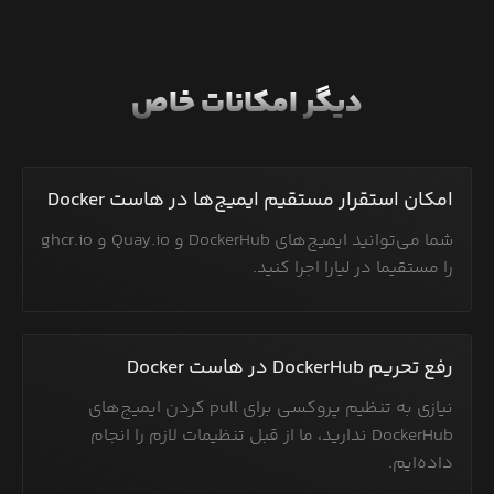
دیگر امکانات خاص
امکان استقرار مستقیم ایمیج‌ها در هاست Docker
شما می‌توانید ایمیج‌های DockerHub و Quay.io و ghcr.io
را مستقیما در لیارا اجرا کنید.
رفع تحریم DockerHub در هاست Docker
نیازی به تنظیم پروکسی برای pull کردن ایمیج‌های
DockerHub ندارید، ما از قبل تنظیمات لازم را انجام
داده‌ایم.