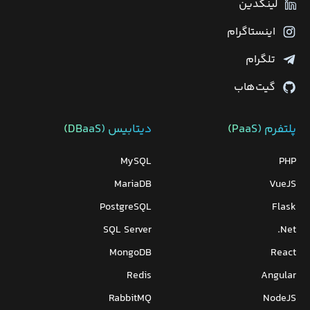
لینکدین
اینستاگرام
تلگرام
گیت‌هاب
پلتفرم (PaaS)
دیتابیس‌ (DBaaS)
MySQL
PHP
MariaDB
VueJS
PostgreSQL
Flask
SQL Server
Net.
MongoDB
React
Redis
Angular
RabbitMQ
NodeJS