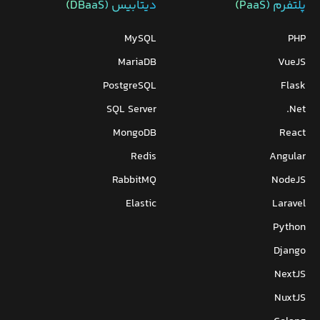
پلتفرم (PaaS)
دیتابیس‌ (DBaaS)
MySQL
PHP
MariaDB
VueJS
PostgreSQL
Flask
SQL Server
Net.
MongoDB
React
Redis
Angular
RabbitMQ
NodeJS
Elastic
Laravel
Python
Django
NextJS
NuxtJS