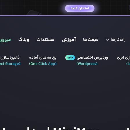
قیمت‌ها
آموزش
مستندات
وبلاگ
میروره
راهکار‌ها
ی ابری
وردپرس‌ اختصاصی
برنامه‌های آماده
ذخیره‌سازی 
جدید
ect Storage
(
)
One Click App
(
)
Wordpress
(
)
I