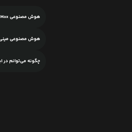
هوش مصنوعی MiniMax چیست؟
هوش مصنوعی مینی 
چگونه می‌توانم در ایران از MiniMax ا