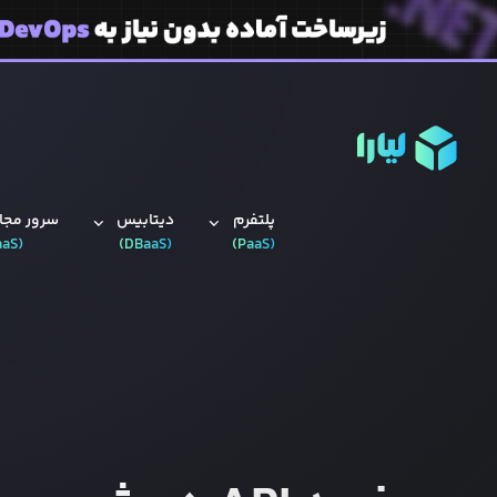
پلتفرم
دیتابیس‌
سرور مجاز
aaS
(
)
DBaaS
(
)
PaaS
(