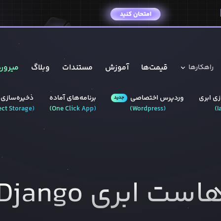
قیمت‌ها
آموزش
مستندات
وبلاگ
میروره
راهکار‌ها
ی ابری
وردپرس‌ اختصاصی
برنامه‌های آماده
ذخیره‌سازی 
جدید
ect Storage
(
)
One Click App
(
)
Wordpress
(
)
I
است ابری
Django