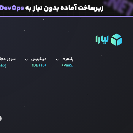
پلتفرم
دیتابیس‌
سرور مجاز
aaS
(
)
DBaaS
(
)
PaaS
(
ه