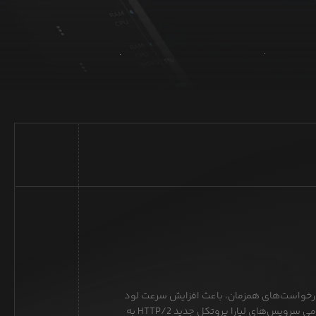
 و ارسال درخواست‌های همزمان، باعث افزایش سرعت لود
صفحات وبسایت شما خواهد شد که در تمامی سرویس‌های لیارا پروتکل جدید HTTP/2 به