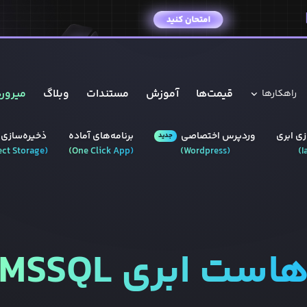
قیمت‌ها
آموزش
مستندات
وبلاگ
میروره
راهکار‌ها
ی ابری
وردپرس‌ اختصاصی
برنامه‌های آماده
ذخیره‌سازی 
جدید
ect Storage
(
)
One Click App
(
)
Wordpress
(
)
I
است ابری
MSSQL