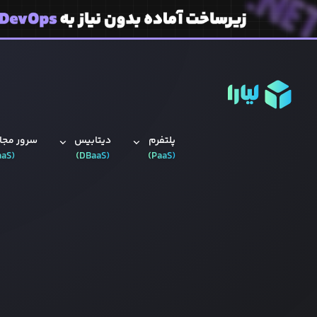
پلتفرم
دیتابیس‌
سرور مجاز
aaS
(
)
DBaaS
(
)
PaaS
(
ه