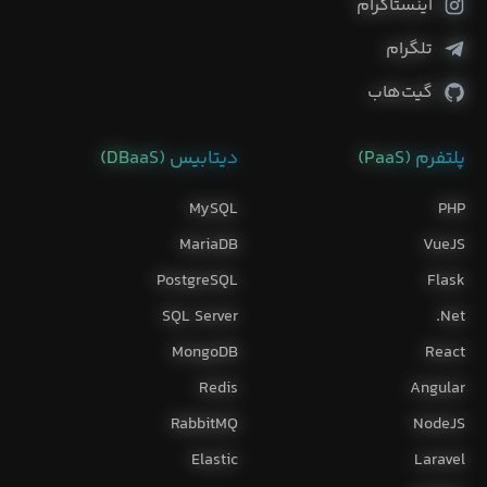
اینستاگرام
تلگرام
گیت‌هاب
پلتفرم (PaaS)
دیتابیس‌ (DBaaS)
MySQL
PHP
MariaDB
VueJS
PostgreSQL
Flask
SQL Server
Net.
MongoDB
React
Redis
Angular
RabbitMQ
NodeJS
Elastic
Laravel