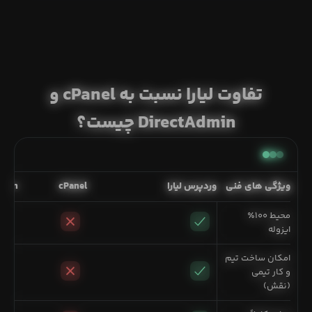
تفاوت لیارا نسبت به cPanel و
DirectAdmin چیست؟
ویژگی های فنی
وردپرس لیارا
cPanel
dmin
محیط ۱۰۰٪
ایزوله
امکان ساخت تیم
و کار تیمی
(نقش)