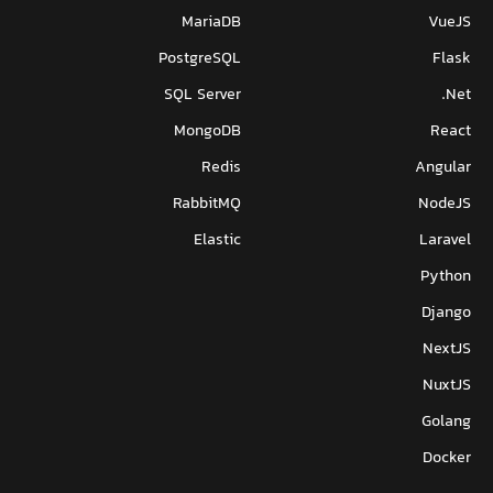
MariaDB
VueJS
PostgreSQL
Flask
SQL Server
Net.
MongoDB
React
Redis
Angular
RabbitMQ
NodeJS
Elastic
Laravel
Python
Django
NextJS
NuxtJS
Golang
Docker