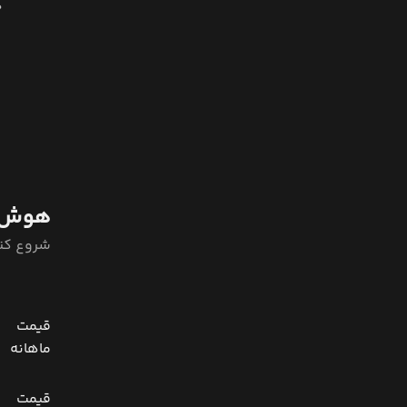
ه
هوش 
شروع کن
قیمت
ماهانه
قیمت