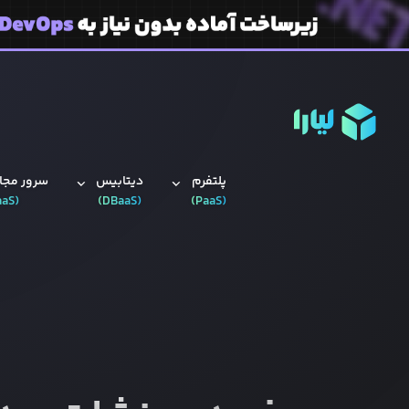
پلتفرم
دیتابیس‌
سرور مجاز
aaS
(
)
DBaaS
(
)
PaaS
(