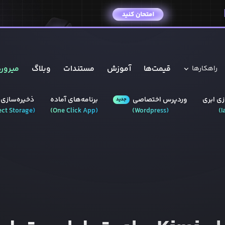
قیمت‌ها
آموزش
مستندات
وبلاگ
میروره
راهکار‌ها
ی ابری
وردپرس‌ اختصاصی
برنامه‌های آماده
ذخیره‌سازی 
جدید
ect Storage
(
)
One Click App
(
)
Wordpress
(
)
I