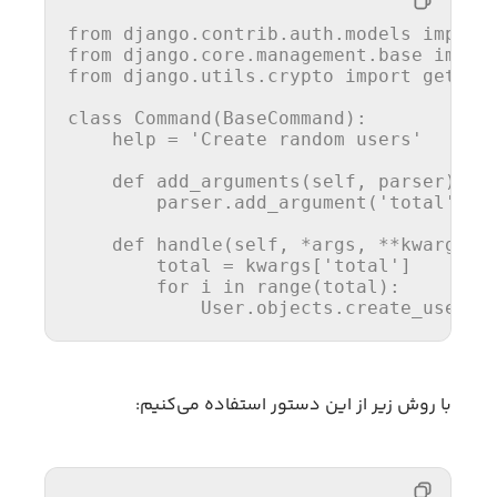
from
 django.contrib.auth.models 
import
from
 django.core.management.base 
impor
from
 django.utils.crypto 
import
 get_ran
class
Command
(
BaseCommand
):

help
 = 
'Create random users'
def
add_arguments
(
self, parser
):

        parser.add_argument(
'total'
, 
t
def
handle
(
self, *args, **kwargs
):

        total = kwargs[
'total'
]

for
 i 
in
range
(total):

            User.objects.create_user(u
با روش زیر از این دستور استفاده می‌کنیم: