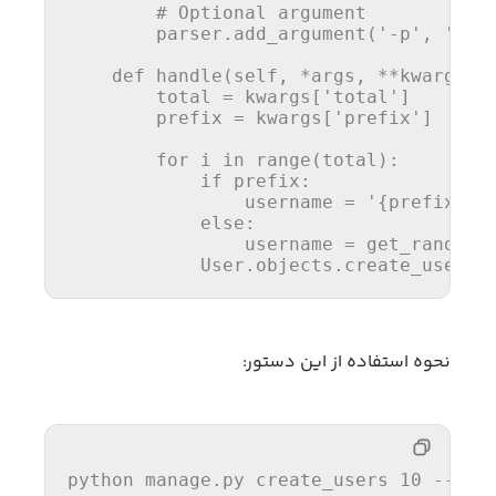
# Optional argument
        parser.add_argument(
'-p'
, 
'--p
def
handle
(
self, *args, **kwargs
):

        total = kwargs[
'total'
]

        prefix = kwargs[
'prefix'
]

for
 i 
in
range
(total):

if
 prefix:

                username = 
'{prefix}_{
else
:

                username = get_random_s
            User.objects.create_user(u
نحوه استفاده از این دستور:
python manage.py create_users 10 --pre