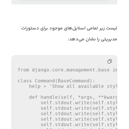
لیست زیر تمامی استایل‌های موجود برای دستورات
مدیریتی را نشان می‌دهد:
from
 django.core.management.base 
impor
class
Command
(
BaseCommand
):

help
 = 
'Show all available styles'
def
handle
(
self, *args, **kwargs
):

        self.stdout.write(self.style.E
        self.stdout.write(self.style.N
        self.stdout.write(self.style.S
        self.stdout.write(self.style.W
        self.stdout.write(self.style.S