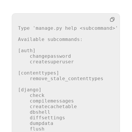
Type 
'manage.py help <subcommand>'
for
Available subcommands:

[auth]

    changepassword

    createsuperuser

[contenttypes]

    remove_stale_contenttypes

[django]

    check

    compilemessages

    createcachetable

    dbshell

    diffsettings

    dumpdata

    flush
