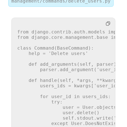
management/commands/delete_users.py
from
 django.contrib.auth.models 
import
from
 django.core.management.base 
impor
class
Command
(
BaseCommand
):

help
 = 
'Delete users'
def
add_arguments
(
self, parser
):

        parser.add_argument(
'user_id'
,
def
handle
(
self, *args, **kwargs
):

        users_ids = kwargs[
'user_id'
]

for
 user_id 
in
 users_ids:

try
:

                user = User.objects.get
                user.delete()

                self.stdout.write(
'Use
except
 User.DoesNotExist:
