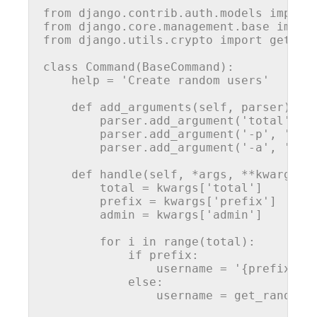
from
 django.contrib.auth.models 
import
from
 django.core.management.base 
impor
from
 django.utils.crypto 
import
 get_ran
class
Command
(
BaseCommand
):

help
 = 
'Create random users'
def
add_arguments
(
self, parser
):

        parser.add_argument(
'total'
, 
t
        parser.add_argument(
'-p'
, 
'--p
        parser.add_argument(
'-a'
, 
'--a
def
handle
(
self, *args, **kwargs
):

        total = kwargs[
'total'
]

        prefix = kwargs[
'prefix'
]

        admin = kwargs[
'admin'
]

for
 i 
in
range
(total):

if
 prefix:

                username = 
'{prefix}_{
else
:

                username = get_random_s