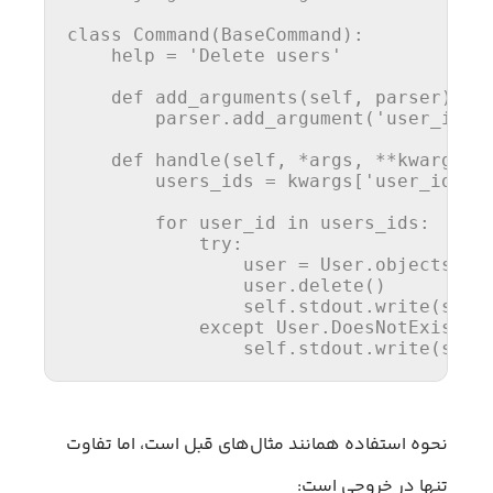
class
Command
(
BaseCommand
):

help
 = 
'Delete users'
def
add_arguments
(
self, parser
):

        parser.add_argument(
'user_id'
,
def
handle
(
self, *args, **kwargs
):

        users_ids = kwargs[
'user_id'
]

for
 user_id 
in
 users_ids:

try
:

                user = User.objects.get
                user.delete()

                self.stdout.write(self
except
 User.DoesNotExist:

                self.stdout.write(self
نحوه استفاده همانند مثال‌های قبل است، اما تفاوت
تنها در خروجی است: