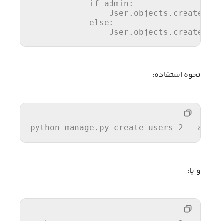
if
 admin:

                User.objects.create_su
else
:

                User.objects.create_us
نحوه استفاده:
python manage.py create_users 2 --admi
و یا: