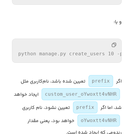
و یا:
python manage.py create_users 10 -p cu
اگر
تعیین شده باشد، نام‌کاربری مثل
prefix
ایجاد خواهد
custom_user_oYwoxtt4vNHR
شد، اما اگر
تعیین نشود، نام کاربری
prefix
خواهد بود، یعنی مقدار
oYwoxtt4vNHR
رندومی که ایجاد شده است.