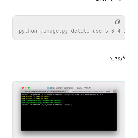
python manage.py delete_users 3 4 5 6
خروجی: