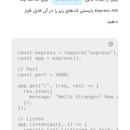
Express API بایستی کدهای زیر را در آن فایل قرار
دهید.
const
 express = 
require
(
"express"
const
 app = 
express
();

// Port
const
 port = 
3000
;

app.
get
(
"/"
, 
(
req, res
) =>
 {

  res.
json
({

message
: 
"Hello Stranger! How are 
  });

});

// Listen
app.
listen
(port, 
() =>
 {

console
.
log
(
`Listening on port: 
${po