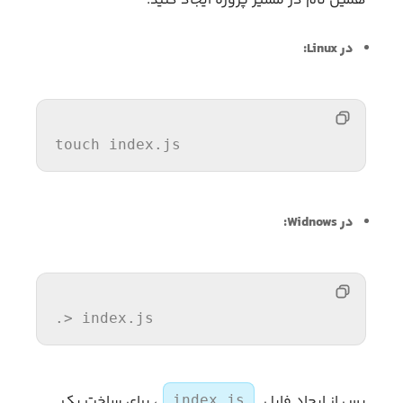
همین نام در مسیر پروژه ایجاد کنید.
در Linux:
touch
 index.js
در Widnows:
.> index.js
پس از ایجاد فایل
، برای ساخت یک
index.js