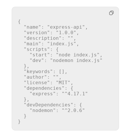
{
"name"
:
"express-api"
,
"version"
:
"1.0.0"
,
"description"
:
""
,
"main"
:
"index.js"
,
"scripts"
:
{
"start"
:
"node index.js"
,
"dev"
:
"nodemon index.js"
}
,
"keywords"
:
[
]
,
"author"
:
""
,
"license"
:
"MIT"
,
"dependencies"
:
{
"express"
:
"^4.17.1"
}
,
"devDependencies"
:
{
"nodemon"
:
"^2.0.6"
}
}