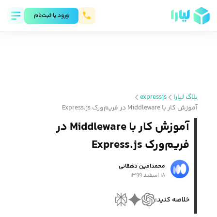
ورود يا ثبت‌نام
بلاگ لیارا
expressjs
آموزش کار با Middleware در فریم‌ورک Express.js
آموزش کار با Middleware در
فریم‌ورک Express.js
محمد‌امین دهقانی
۱۸ اسفند ۱۳۹۹
خلاصه کنید: