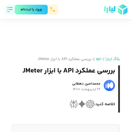
ورود يا ثبت‌نام
بلاگ لیارا
api
بررسی عملکرد API با ابزار JMeter
بررسی عملکرد API با ابزار JMeter
محمد‌امین دهقانی
۲۲ اردیبهشت ۱۴۰۰
خلاصه کنید: