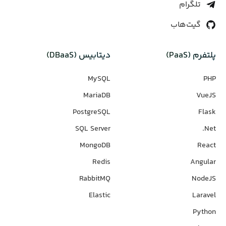
تلگرام
گیت‌هاب
پلتفرم (PaaS)
دیتابیس‌ (DBaaS)
MySQL
PHP
MariaDB
VueJS
PostgreSQL
Flask
SQL Server
Net.
MongoDB
React
Redis
Angular
RabbitMQ
NodeJS
Elastic
Laravel
Python