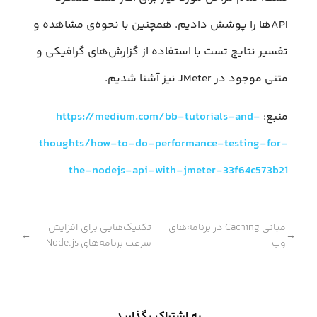
APIها را پوشش دادیم. همچنین با نحوه‌ی مشاهده و
تفسیر نتایج تست با استفاده از گزارش‌های گرافیکی و
متنی موجود در JMeter نیز آشنا شدیم.
منبع:
https://medium.com/bb-tutorials-and-
thoughts/how-to-do-performance-testing-for-
the-nodejs-api-with-jmeter-33f64c573b21
مبانی Caching در برنامه‌های
تکنیک‌هایی برای افزایش
←
→
وب
سرعت برنامه‌های Node.js
به اشتراک بگذارید