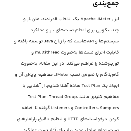
جمع‌بندی
ابزار Apache JMeter یک انتخاب قدرتمند، متن‌باز و
چندسکویی برای انجام تست‌های بار و عملکرد
سیستم‌ها و APIهاست که با زبان Java توسعه یافته و
قابلیت اجرای تست‌ها به‌صورت multithread و
توزیع‌شده را فراهم می‌کند. در این مقاله، به‌صورت
گام‌به‌گام با نحوه‌ی نصب JMeter، مفاهیم پایه‌ای آن و
ایجاد یک Test Plan ساده آشنا شدیم. از آشنایی با
مفاهیم کلیدی مانند Test Plan، Thread Group،
Controllers، Samplers و Listeners گرفته تا اضافه
کردن درخواست‌های HTTP و تنظیم دقیق پارامترهای
تست، تمام مراحل مورد نیاز برای آغاز تست عملکرد