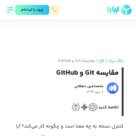
ورود يا ثبت‌نام
بلاگ لیارا
git
مقایسه Git و GitHub
مقایسه Git و GitHub
محمد‌امین دهقانی
۸ مهر ۱۳۹۹
خلاصه کنید:
کنترل نسخه به چه معنا است و چگونه کار می‌کند؟ آیا