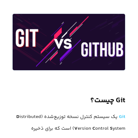
Git چیست؟
Git
یک سیستم کنترل نسخه توزیع‌شده (
istributed
D
S
ontrol
C
ersion
V
ystem) است که برای ذخیره