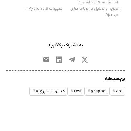
آموزش ساخت داشبورد
تجزیه و تحلیل در برنامه‌های
تغییرات Python 3.9
←
→
Django
به اشتراک بگذارید
برچسب‌ها:
api
#
graphql
#
rest
#
مدیریت-پروژه
#