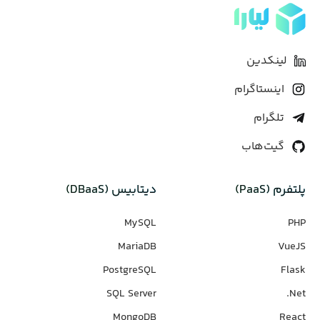
لینکدین
اینستاگرام
تلگرام
گیت‌هاب
پلتفرم (PaaS)
دیتابیس‌ (DBaaS)
MySQL
PHP
MariaDB
VueJS
PostgreSQL
Flask
SQL Server
Net.
MongoDB
React