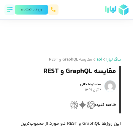
ورود يا ثبت‌نام
بلاگ لیارا
api
مقایسه GraphQL و REST
مقایسه GraphQL و REST
محمد‌رضا خانی
۲ آبان ۱۳۹۹
خلاصه کنید:
این روزها GraphQL و REST دو مورد از محبوب‌ترین