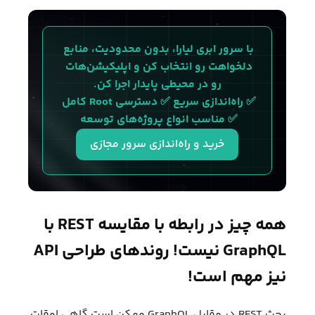
با سرور ابری لیارا، بدون محدودیت، منابع 
دلخواهت رو انتخاب کن و اپلیکیشن‌هات 
رو در محیطی پایدار اجرا کن.
✅ راه‌اندازی سریع ✅ دسترسی Root کامل 
✅ مناسب انواع پروژه‌های توسعه 
خرید و راه‌اندازی سرور مجازی
همه چیز در رابطه با مقایسه REST با
GraphQL نیست! روند‌های طراحی API
نیز مهم است!
بحث REST در مقابل GraphQL ممکن است گاهی اوقات