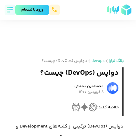
ورود يا ثبت‌نام
بلاگ لیارا
devops
دواپس (DevOps) چیست؟
دواپس (DevOps) چیست؟
محمد‌امین دهقانی
۸ فروردین ۱۴۰۰
خلاصه کنید:
دواپس (DevOps) ترکیبی از کلمه‌های Development و