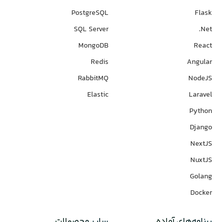
PostgreSQL
Flask
SQL Server
Net.
MongoDB
React
Redis
Angular
RabbitMQ
NodeJS
Elastic
Laravel
Python
Django
NextJS
NuxtJS
Golang
Docker
برنامه‌های‌ آماده
سایر محصولات