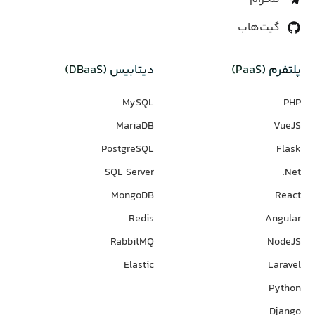
گیت‌هاب
پلتفرم (PaaS)
دیتابیس‌ (DBaaS)
MySQL
PHP
MariaDB
VueJS
PostgreSQL
Flask
SQL Server
Net.
MongoDB
React
Redis
Angular
RabbitMQ
NodeJS
Elastic
Laravel
Python
Django