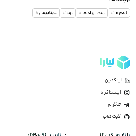
برچسب‌ها:
mysql
#
postgresql
#
sql
#
دیتابیس
#
لینکدین
اینستاگرام
تلگرام
گیت‌هاب
پلتفرم (PaaS)
دیتابیس‌ (DBaaS)