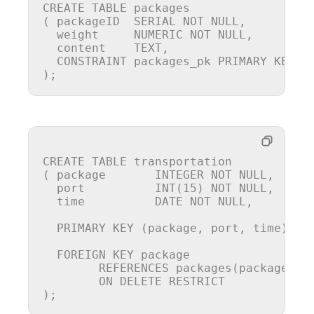
CREATE
TABLE
 packages

( packageID  SERIAL 
NOT
NULL
,

  weight     
NUMERIC
NOT
NULL
,

  content    TEXT,

CONSTRAINT
 packages_pk 
PRIMARY
 KEY (p
);
CREATE
TABLE
 transportation

( package 	
INTEGER
NOT
NULL
,

  port  	
INT
(
15
) 
NOT
NULL
,

time
DATE
NOT
NULL
,

PRIMARY
 KEY (package, port, 
time
),

FOREIGN
 KEY package

REFERENCES
 packages(packageID)

ON
DELETE
 RESTRICT

);