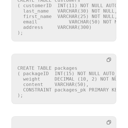
CREATE
TABLE
 customers

( customerID  
INT
(
11
) 
NOT
NULL
 AUTO_IN
  last_name   
VARCHAR
(
30
) 
NOT
NULL
,

  first_name  
VARCHAR
(
25
) 
NOT
NULL
,

  email		  
VARCHAR
(
50
) 
NOT
NULL
,
  address     
VARCHAR
(
300
)

);
CREATE
TABLE
 packages

( packageID  
INT
(
15
) 
NOT
NULL
 AUTO_INCR
  weight     
DECIMAL
 (
10
, 
2
) 
NOT
NULL
,

  content    
VARCHAR
(
50
),

CONSTRAINT
 packages_pk 
PRIMARY
 KEY (p
);