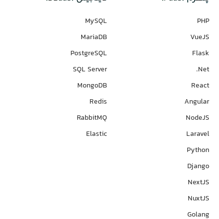
MySQL
PHP
MariaDB
VueJS
PostgreSQL
Flask
SQL Server
Net.
MongoDB
React
Redis
Angular
RabbitMQ
NodeJS
Elastic
Laravel
Python
Django
NextJS
NuxtJS
Golang