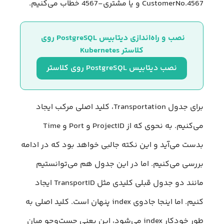
CustomerNo.4567 و یا مشتری-4567 خطاب می‌کنیم.
نصب و راه‌اندازی دیتابیس PostgreSQL روی 
کلاستر Kubernetes
نصب دیتابیس PostgreSQL روی کلاستر
برای جدول Transportation، کلید اصلی مرکب ایجاد
می‌کنیم. به نحوی که از ProjectID و Port و Time
بدست می‌آید و این نکته جالبی خواهد بود که در ادامه
بررسی می‌کنیم. اما در این جدول هم می‌توانستیم
مانند دو جدول قبلی کلیدی مثل TransportID ایجاد
کنیم. اما اینجا جادوی index پنهان است. کلید اصلی به
طور خودکار index می‌شود، این یعنی جست‌وجو میان