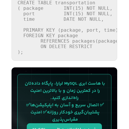
CREATE
TABLE
 transportation

( package 	
INT
(
15
) 
NOT
NULL
,

  port  	
INT
(
15
) 
NOT
NULL
,

time
DATE
NOT
NULL
,

PRIMARY
 KEY (package, port, 
time
),

FOREIGN
 KEY package

REFERENCES
 packages(packageID)

ON
DELETE
 RESTRICT

);
با هاست ابری MySQL لیارا، پایگاه داده‌تان 
را در کمترین زمان و با بالاترین امنیت 
راه‌اندازی کنید.
✅ اتصال سریع و آسان به اپلیکیشن‌ها✅ 
پشتیبان‌گیری خودکار روزانه✅ امنیت 
مقیاس‌پذیری 