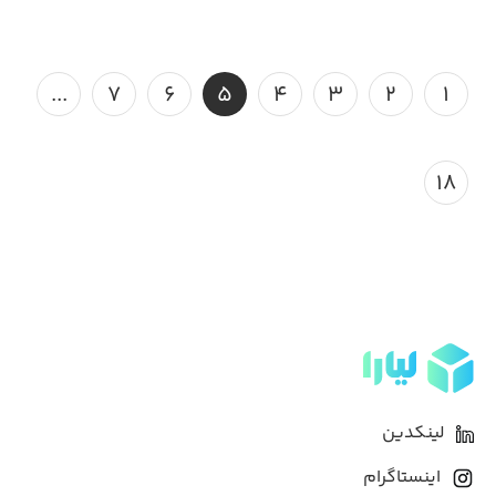
...
۷
۶
۵
۴
۳
۲
۱
۱۸
لینکدین
اینستاگرام