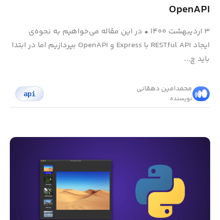
OpenAPI
۳ اردیبهشت ۱۴۰۰
•
در این مقاله می‌خواهیم به نحوه‌ی
ایجاد RESTful API با Express و OpenAPI بپردازیم اما در ابتدا
باید چ...
محمد‌امین دهقانی
api
نویسنده