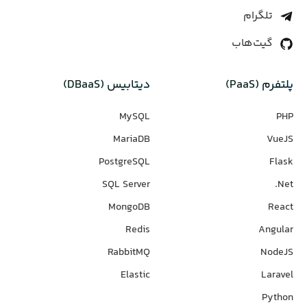
تلگرام
گیت‌هاب
پلتفرم (PaaS)
دیتابیس‌ (DBaaS)
MySQL
PHP
MariaDB
VueJS
PostgreSQL
Flask
SQL Server
Net.
MongoDB
React
Redis
Angular
RabbitMQ
NodeJS
Elastic
Laravel
Python