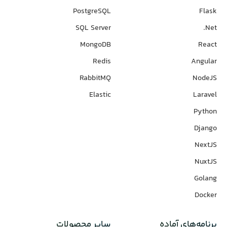
PostgreSQL
Flask
SQL Server
Net.
MongoDB
React
Redis
Angular
RabbitMQ
NodeJS
Elastic
Laravel
Python
Django
NextJS
NuxtJS
Golang
Docker
برنامه‌های‌ آماده
سایر محصولات