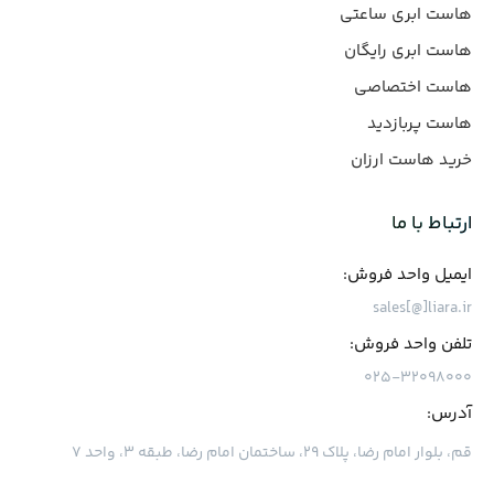
هاست ابری ساعتی
هاست ابری رایگان
هاست اختصاصی
هاست پربازدید
خرید هاست ارزان
ارتباط با ما
ایمیل واحد فروش:
sales[@]liara.ir
تلفن واحد فروش:
۰۲۵-۳۲۰۹۸۰۰۰
آدرس:
قم، بلوار امام رضا، پلاک ۲۹، ساختمان امام رضا، طبقه ۳، واحد ۷