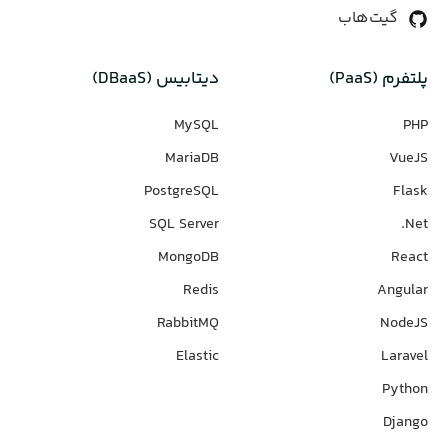
گیت‌هاب
پلتفرم (PaaS)
دیتابیس‌ (DBaaS)
MySQL
PHP
MariaDB
VueJS
PostgreSQL
Flask
SQL Server
Net.
MongoDB
React
Redis
Angular
RabbitMQ
NodeJS
Elastic
Laravel
Python
Django