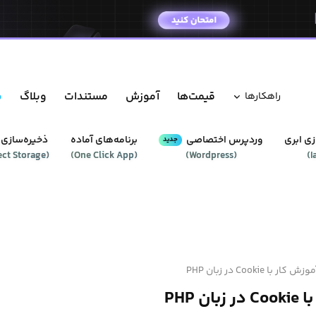
قیمت‌ها
آموزش
مستندات
وبلاگ
م
راهکار‌ها
ی ابری
وردپرس‌ اختصاصی
برنامه‌های آماده
ذخیره‌سازی 
جدید
ect Storage
(
)
One Click App
(
)
Wordpress
(
)
I
وزش کار با Cookie در زبان PHP
ن PHP