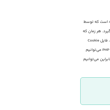
همان‌طور که در ابتدای مقاله اشاره کردیم، Cookie یک فایل کوچک با حداکثر اندازه 4KB است که توسط
یرد. هر زمان که
درخواستی توسط مرورگر کامپیوتر ما به یکی از صفحه‌های موجود در سرور ارسال شود، فایل Cookie
مرتبط با آن سرور نیز علاوه بر درخواست به سمت سرور ارسال می‌شود. ما به کمک زبان PHP می‌توانیم
 استفاده کنیم، بنابراین می‌توانیم