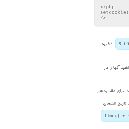
<?php
setcookie
?>
ذخیره
$_CO
اهید آنها را در
مورد استفاده قرار می‌گیرد. برای مقداردهی
اهید تاریخ انقضای
time() + 