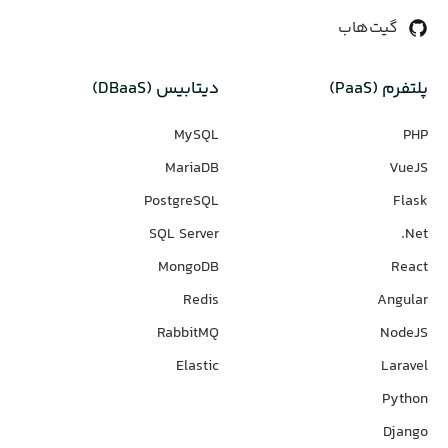
گیت‌هاب
پلتفرم (PaaS)
دیتابیس‌ (DBaaS)
MySQL
PHP
MariaDB
VueJS
PostgreSQL
Flask
SQL Server
Net.
MongoDB
React
Redis
Angular
RabbitMQ
NodeJS
Elastic
Laravel
Python
Django