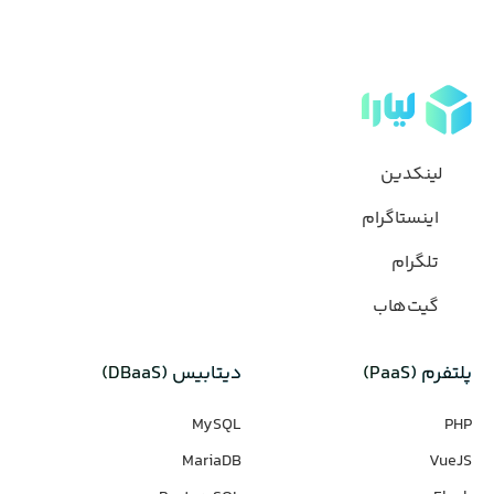
لینکدین
اینستاگرام
تلگرام
گیت‌هاب
پلتفرم (PaaS)
دیتابیس‌ (DBaaS)
MySQL
PHP
MariaDB
VueJS