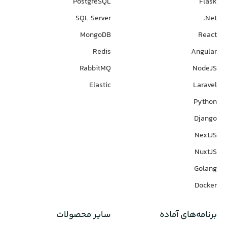
PostgreSQL
Flask
SQL Server
Net.
MongoDB
React
Redis
Angular
RabbitMQ
NodeJS
Elastic
Laravel
Python
Django
NextJS
NuxtJS
Golang
Docker
برنامه‌های‌ آماده
سایر محصولات