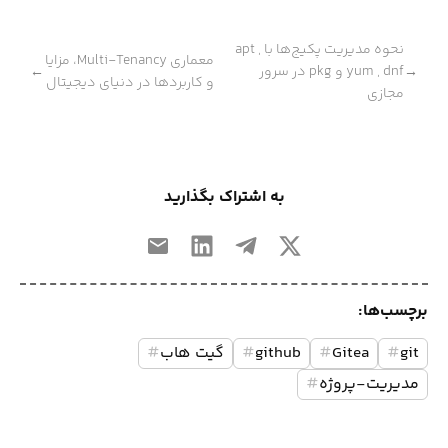
نحوه مدیریت پکیج‌ها با apt ,
معماری Multi-Tenancy، مزایا
yum , dnf و pkg در سرور
←
→
و کاربردها در دنیای دیجیتال
مجازی
به اشتراک بگذارید
برچسب‌ها:
git
#
Gitea
#
github
#
گیت هاب
#
مدیریت-پروژه
#