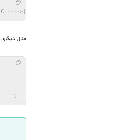
-C----->|
مثال دیگری از اجرای عملیا
-----C----->| 