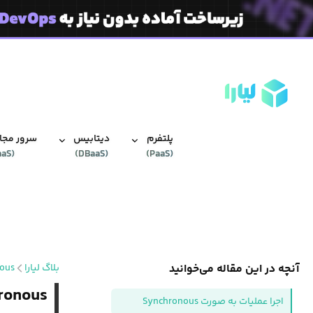
پلتفرم
دیتابیس‌
سرور مجاز
aaS
(
)
DBaaS
(
)
PaaS
(
آنچه در این مقاله می‌خوانید
بلاگ لیارا
ous
Synchronous و ous
اجرا عملیات به صورت Synchronous