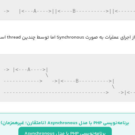
d ->   |<---A---->||<----B---------->||<-----
ت به صورت Synchronous اما توسط چندین thread است:
 -> |<---A---->|  

               \ 

 ------------>   ->|<----B---------->|  

                                     \ 

C ---------------------------------->   ->|<-
برنامه‌نویسی PHP با مدل Asynchronous (نامتقارن؛ غیرهمزمان)
برنامه‌نویسی PHP با مدل Asynchronous