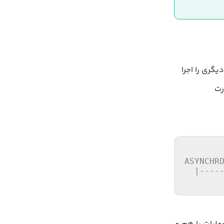
وانید عملیات دیگری را اجرا
رت
ASYNCHRO
  |-----
       