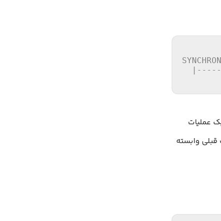
SYNCHRON
  |-----
       
اجرای یک عملیات
ت قبلی وابسته