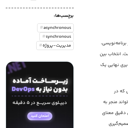
برچسب‌ها:
#
asynchronous
#
synchronous
ای هم‌زمان (Synchronous) و ناهم‌زمان (Asynchronous) در برنامه‌نویسی،
مدیریت-پروژه
#
ت. انتخاب بین
ذیری نهایی یک
 که در
اند منجر به
ی دقیق معنای
ی تحلیل و تصمیم‌گیری