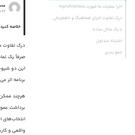
محمد
اجرا عملیات به صورت Asynchronous
۲۲ تیر ۱۳۹۹
درک تفاوت اجرای هماهنگ و ناهم‌زمان
خلاصه کنید:
با یک مثال ساده
اشتباه متداول
جمع بندی
صرفاً یک تما
این دو شیوه 
برنامه اثر می‌
هرچند ممکن 
برداشت عمومی
انتخاب‌های ا