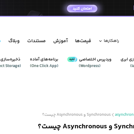
قیمت‌ها
آموزش
مستندات
وبلاگ
م
راهکار‌ها
ی ابری
وردپرس‌ اختصاصی
برنامه‌های آماده
ذخیره‌سازی 
جدید
ect Storage
(
)
One Click App
(
)
Wordpress
(
)
I
asynchron
Synchronous و Asynchronous چیست؟
Asynchron چیست؟