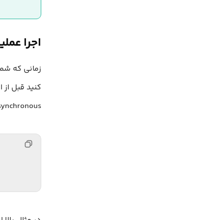
اجرا عملیات به
کنید قبل از ا
Asynchronous، نقطه آغاز و پایان اجرای عملیات با هم هم