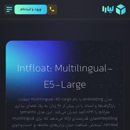
ورود يا ثبت‌نام
Intfloat: Multilingual-
E5-Large
مدل embedding با نام multilingual-e5-large جملات،
پاراگراف‌ها و اسناد را در بیش از ۹۰ زبان به یک فضای برداری
متراکم با ۱۰۲۴ بُعد تبدیل می‌کند. این مدل semantic
embeddingهای قدرتمندی ارائه می‌دهد که برای multilingual
retrieval، سنجش شباهت میان زبان‌های مختلف و جست‌وجوی