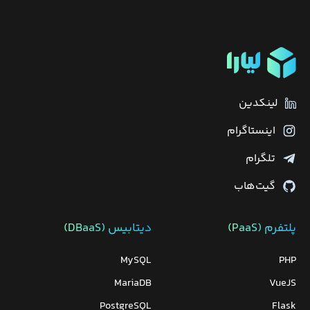
لینکدین
اینستاگرام
تلگرام
گیت‌هاب
پلتفرم (PaaS)
دیتابیس‌ (DBaaS)
MySQL
PHP
MariaDB
VueJS
PostgreSQL
Flask