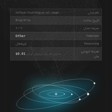
نام مدل
intfloat/multilingual-e5-large
تاریخ ساخت
۱۴۰۵/۳/۱۰
سرعت مدل
/ 5
3
Tokenizer
Other
Reasoning
غیرفعال
هزینه خروجی
به ازای هر یک میلیون توکن
0.01
$
متن