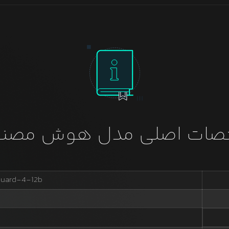
ات اصلی مدل هوش مصن
guard-4-12b