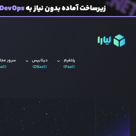
پلتفرم
دیتابیس‌
سرور مجاز
aaS
(
)
DBaaS
(
)
PaaS
(