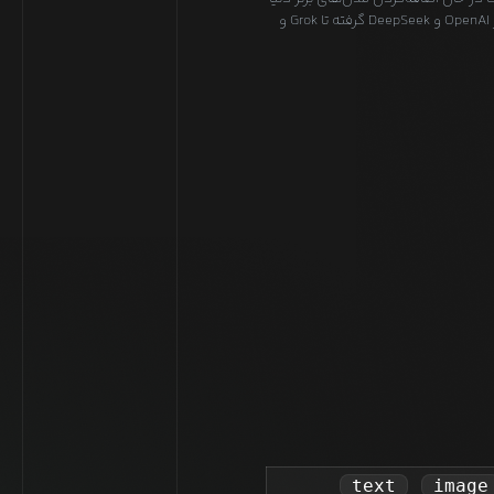
هستیم. از OpenAI و DeepSeek گرفته تا Grok و
text
image