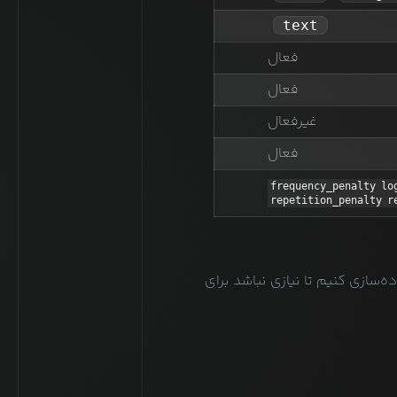
text
فعال
فعال
غیرفعال
فعال
frequency_penalty
lo
repetition_penalty
r
یم قابلیت‌هایی که به‌طور مشترک در اکثر مدل‌ها وجود دارد را در قالب OpenAI API پیاده‌سازی کنیم تا نیازی نباشد برای