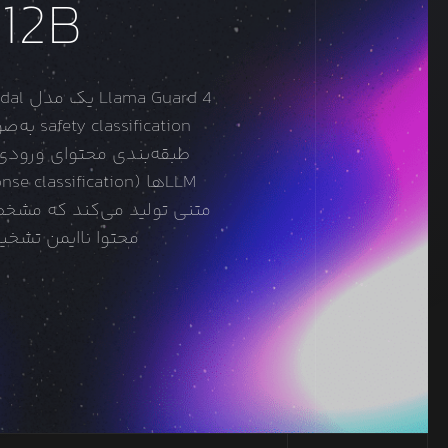
 12B
محتوا ناایمن تشخ