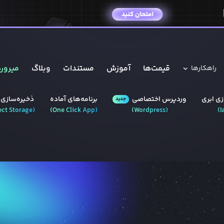
قیمت‌ها
آموزش
مستندات
وبلاگ
میروره
راهکار‌ها
ی ابری
وردپرس‌ اختصاصی
برنامه‌های آماده
ذخیره‌سازی 
جدید
ect Storage
(
)
One Click App
(
)
Wordpress
(
)
I