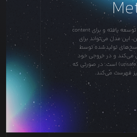
Met
Llama Guard 4 یک مدل multimodal از پیش‌آموزش‌دیده است که بر پایه Llama 4 Scout توسعه یافته و برای content
شابه نسخه‌های پیشین، این مدل می‌تواند برای
promp) و همچنین طبقه‌بندی پاسخ‌های تولیدشده توسط
response classi) مورد استفاده قرار گیرد. این مدل مانند یک LLM عمل می‌کند و در خروجی خود
متنی تولید می‌کند که مشخص می‌سازد یک prompt یا پاسخ معین ایمن (safe) یا ناایمن (unsafe) است. در صورتی که
ز فهرست می‌کند.