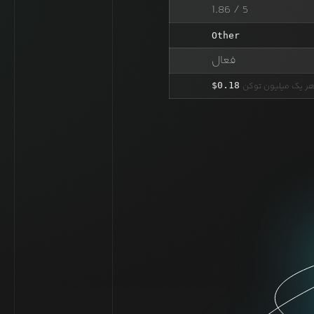
1.86
/ 5
Other
فعال
 هر یک میلیون توکن
0.18
$