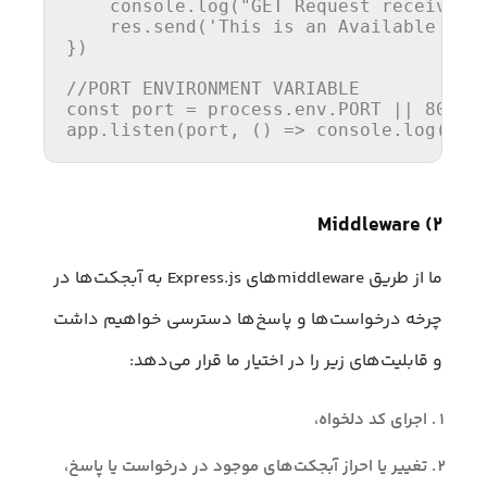
console
.
log
(
"GET Request received 
    res.
send
(
'This is an Available Cou
})

//PORT ENVIRONMENT VARIABLE
const
 port = process.
env
.
PORT
 || 
8080
;

app.
listen
(port, 
() =>
console
.
log
(
`Li
۲) Middleware
ما از طریق middlewareهای Express.js به آبجکت‌ها در
چرخه درخواست‌ها و پاسخ‌ها دسترسی خواهیم داشت
و قابلیت‌‌های زیر را در اختیار ما قرار می‌دهد:
اجرای کد دلخواه،
تغییر یا احراز آبجکت‌های موجود در درخواست یا پاسخ،