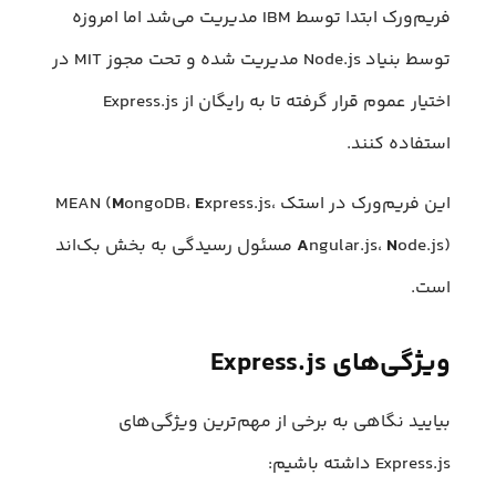
فریم‌ورک ابتدا توسط IBM مدیریت می‌شد اما امروزه
توسط بنیاد Node.js مدیریت شده و تحت مجوز MIT در
اختیار عموم قرار گرفته تا به رایگان از Express.js
استفاده کنند.
این فریم‌ورک در استک MEAN (
xpress.js،
E
ongoDB،
M
N
ngular.js،
A
ode.js) مسئول رسیدگی به بخش بک‌اند
است.
ویژگی‌های Express.js
بیایید نگاهی به برخی از مهم‌ترین ویژگی‌های
Express.js داشته باشیم: