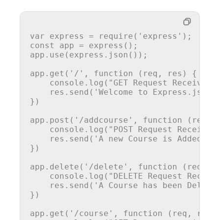
var
 express = 
require
(
'express'
const
 app = 
express
();

app.
use
(express.
json
());

app.
get
(
'/'
, 
function
 (
req, res
) {

console
.
log
(
"GET Request Received"
)
    res.
send
(
'Welcome to Express.js Tu
})

app.
post
(
'/addcourse'
, 
function
 (
req, 
console
.
log
(
"POST Request Received
    res.
send
(
'A new Course is Added!'
);
})

app.
delete
(
'/delete'
, 
function
 (
req, r
console
.
log
(
"DELETE Request Receiv
    res.
send
(
'A Course has been Delete
})

app.
get
(
'/course'
, 
function
 (
req, res
) 