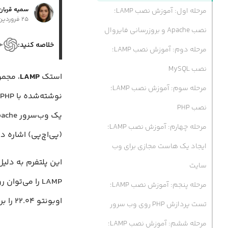
سمیه قربان 
مرحله اول: آموزش نصب LAMP؛
۲۵ فروردین ۱۴۰۴
نصب Apache و بروزرسانی فایروال
خلاصه کنید:
مرحله دوم: آموزش نصب LAMP؛
نصب MySQL
استک
LAMP
، مجمو
مرحله سوم: آموزش نصب LAMP؛
نصب PHP
مرحله چهارم: آموزش نصب LAMP؛
(پی‌اچ‌پی) اشاره دا
ایجاد یک هاست مجازی برای وب
این پلتفرم به دلی
سایت
LAMP را می‌ت
مرحله پنجم: آموزش نصب LAMP؛
اوبونتو ۲۲.۰۴ را بررسی خواهیم کرد.
تست پردازش PHP روی وب سرور
مرحله ششم: آموزش نصب LAMP؛