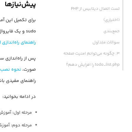
پیش‌نیازها
تست اتصال دیتابیس از PHP
(اختیاری)
sudo و یک فایروال (Firewall) فعال داشته باشید. اگر هنوز این پیش‌نیازها را آماده نکرده‌اید، می‌توانید
جمع‌بندی
راهنمای راه‌اندازی 
سوالات متداول
۳. چگونه می‌توانم امنیت صفحه
پس از راه‌اندازی س
todo_list.php را افزایش دهم؟
صورت،
نحوه نصب انجین ایکس، MySQL و پ
راهنمای مفیدی باش
در ادامه بخوانید:
مرحله اول: آموزش نصب LAMP؛ نصب Apache و ب
مرحله دوم: آموزش نصب LAMP