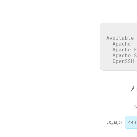
Available 
  Apache

  Apache 
F
  Apache S
  OpenSSH
از:
)
(ترافیک
443