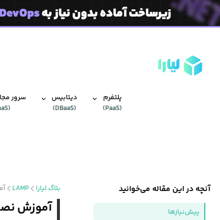
پلتفرم
دیتابیس‌
سرور مجاز
aaS
(
)
DBaaS
(
)
PaaS
(
آنچه در این مقاله می‌خوانید
بلاگ لیارا
LAMP
آموزش
آموزش نصب LAMP روی اوبونتو
پیش‌نیازها