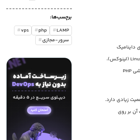
برچسب‌ها:
#
vps
#
php
#
LAMP
سرور-مجازی
#
ای داینامیک
نوشته‌شده با PHP استفاده می‌شود. LAMP نام مخففی است که به یک سیستم‌عامل Linux (لینوکس)،
یک وب‌سرور Apache (آپاچی)، یک پایگاه داده MySQL (مای‌اس‌کیوال) و یک زبان پردازشی PHP
میت زیادی دارد.
 آن بر روی