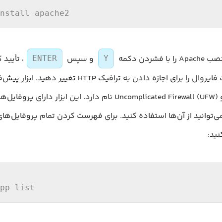
nstall
 apache2
فشردن دکمه
و سپس
، تأیید 
ENTER
Y
نصب، باید تنظیمات فایروال را برای اجازه دادن به ترافیک HTTP
فایروال در اوبونتو Uncomplicated Firewall (UFW) نام دارد. این ابزار 
نید:
pp list