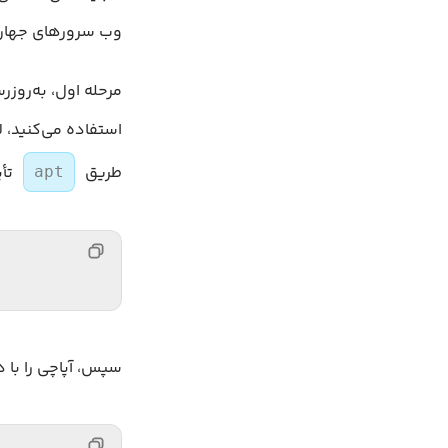
وب سرورهای جهان ب
مرحله اول، به‌روزرسانی کش Package Manager است. اگر برا
استفاده می‌کنید، 
طریق
تأی
apt
سپس، آپاچی را با 