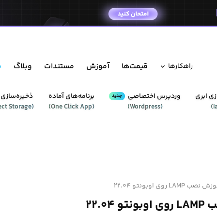
قیمت‌ها
آموزش
مستندات
وبلاگ
م
راهکار‌ها
ی ابری
وردپرس‌ اختصاصی
برنامه‌های آماده
ذخیره‌سازی 
جدید
ect Storage
(
)
One Click App
(
)
Wordpress
(
)
I
 نصب LAMP روی اوبونتو ۲۲.۰۴
 ۲۲.۰۴