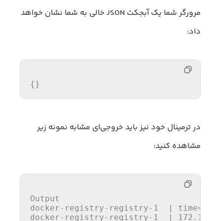
مرورگر شما یک آبجکت JSON خالی به شما نشان خواهد
داد:
{}
در ترمینال خود نیز باید خروجی‌ای مشابه نمونه زیر
مشاهده کنید:
Output

docker-registry-registry-1  | 
time
=
"20
docker-registry-registry-1  | 172.19.0