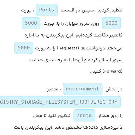
تنظیم کردیم. سپس در قسمت
، پورت
Ports
روی سرور میزبان را به پورت
5000
5000
کانتینر نگاشت کرده‌ایم. این پیکربندی به ما اجازه
می‌دهد درخواست‌ها (Requests) را به پورت
5000
سرور ارسال کرده و آن‌ها را به رجیستری هدایت
(Forward) کنیم.
در بخش
، متغیر
environment
GISTRY_STORAGE_FILESYSTEM_ROOTDIRECTORY
را روی مقدار
تنظیم کنید تا محل
/data
ذخیره‌سازی داده‌ها مشخص باشد. این پیکربندی باعث