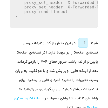
    proxy_set_header  X-Forwarded-For 
    proxy_set_header  X-Forwarded-Prot
    proxy_read_timeout                
}

...
شرط
در این بخش از کد، وظیفه بررسی
if
نسخه‌ی Docker را بر عهده دارد. اگر نسخه‌ی Docker
پایین‌تر از ۱.۵ باشد، سرور خطای ۴۰۴ را بازمی‌گرداند.
بعد از اینکه فایل، ویرایش شد و با موفقیت به پایان
رسید، تغییرات را ذخیره کنید و فایل را ببندید. برای
توضیحات بیشتر درباره این پیکربندی، می‌توانید به
راهنمای تنظیم هدرهای Nginx در
مستندات رجیستری
Docker
مراجعه کنید.