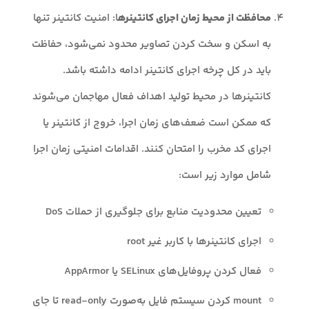
محافظت از محیط زمان اجرای کانتینره
ا: امنیت کانتینر تنها
به اسکن و سخت کردن تصاویر محدود نمی‌شود، حفاظت
باید در کل چرخه اجرای کانتینر ادامه داشته باشد.
کانتینرها در محیط تولید اهداف فعال مهاجمان می‌شوند
که ممکن است ضعف‌های زمان اجرا، خروج از کانتینر یا
اجرای کد مخرب را امتحان کنند. اقدامات امنیتی زمان اجرا
شامل موارد زیر است:
تعیین محدودیت منابع برای جلوگیری از حملات DoS
اجرای کانتینرها با کاربر غیر root
فعال کردن پروفایل‌های SELinux یا AppArmor
mount کردن سیستم فایل به‌صورت read-only تا جای