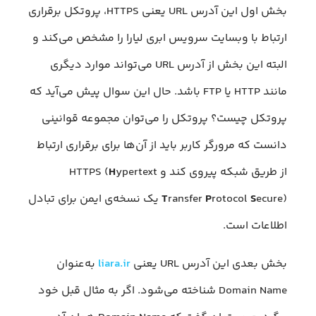
بخش اول این آدرس URL یعنی HTTPS، پروتکل برقراری
ارتباط با وبسایت سرویس ابری لیارا را مشخص می‌کند و
البته این بخش از آدرس URL می‌تواند موارد دیگری
مانند HTTP یا FTP باشد. حال این سوال پیش می‌آید که
پروتکل چیست؟ پروتکل را می‌توان مجموعه قوانینی
دانست که مرورگر کاربر باید از آن‌ها برای برقراری ارتباط
از طریق شبکه پیروی کند و HTTPS (
ypertext
H
S
rotocol
P
ransfer
T
ecure) یک نسخه‌ی ایمن برای تبادل
اطلاعات است.
بخش بعدی این آدرس URL یعنی
liara.ir
به‌عنوان
Domain Name شناخته می‌شود. اگر به مثال قبل خود