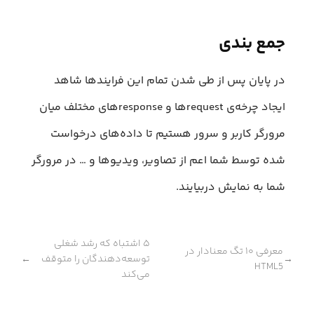
جمع بندی
در پایان پس از طی شدن تمام این فرایند‌ها شاهد
ایجاد چرخه‌ی requestها و responseهای مختلف میان
مرورگر کاربر و سرور هستیم تا داده‌های درخواست
شده توسط شما اعم‌ از تصاویر، ویدیوها و … در مرورگر
شما به نمایش دربیایند.
۵ اشتباه که رشد شغلی
معرفی ۱۰ تگ معنادار در
توسعه‌دهندگان را متوقف
←
→
HTML5
می‌کند