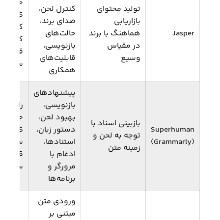
حرفه‌ای:
تولید محتوای
کنترل لحن،
$69/
بازاریابی
صدای برند،
کاربر؛
Jasper
هماهنگ با برند
حالت‌های
کسب‌وکا
در مقیاس
بازنویسی،
قیمت‌گذ
وسیع
قابلیت‌های
سفارش
همکاری
پیشنهادهای
بازنویسی،
بهبود لحن،
حرفه‌ای:
بازبینی اسناد با
Superhuman
دستور زبان،
09
توجه به لحن و
(Grammarly)
استنادها،
سازمانی
زمینه متن
ادغام با
قیمت‌گذ
مرورگر و
سفارش
برنامه‌ها
ورودی متن
مبتنی بر