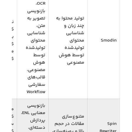
OCR،
بازنویسی
تولید محتوا به
تصویر به
نویسند
چند زبان و
متن،
.10
شناسایی
شناسایی
بازبینی:
Smodin
محتوای
محتوای
50/
تولیدشده
تولیدشده
ماه؛ نه
توسط هوش
توسط
$17.35/ماه
مصنوعی
هوش
مصنوعی،
قالب‌های
سفارشی
Workflow
بازنویسی
ماهانه:
معنایی ENL،
متنوع‌سازی
$47/ما
پردازش
Spin
مقالات در حجم
سالانه:
دسته‌ای،
Rewriter
بالا و بهینه‌سازی
$77/ما