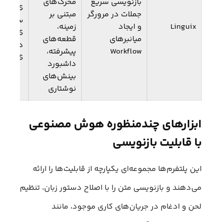
بازنویسی سریع
محرک‌های
$30/م
جملات در مرورگر
مبتنی بر
سالانه:
Linguix
و ایجاد
زمینه،
.67
میانبرهای
قطعه‌های
دوساله
Workflow
پیشرفته،
$10/ماه
داشبورد
بینش‌های
نوشتاری
ابزارهای چندمنظوره هوش مصنوعی
با قابلیت بازنویسی
این پلتفرم‌ها مجموعه‌ای یکپارچه از قابلیت‌ها را ارائه
می‌دهند و بازنویسی متن را با اصلاح دستور زبان، تنظیم
لحن و ادغام در جریان‌های کاری موجود، مانند