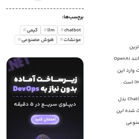
برچسب‌ها:
chatbot
#
llm
#
کیمی
#
مونشات
#
هوش مصنوعی
#
ترین
جریان‌های علمی و اقتصادی جهان تبدیل شده است. در حالی که شرکت‌هایی مانند OpenAI
رت وارد این
محصول شاخص مونشات، یعنی Kimi، در مدت کوتاهی به رقیبی جدی برای ChatGPT بدل
عث شده این
صنوعی