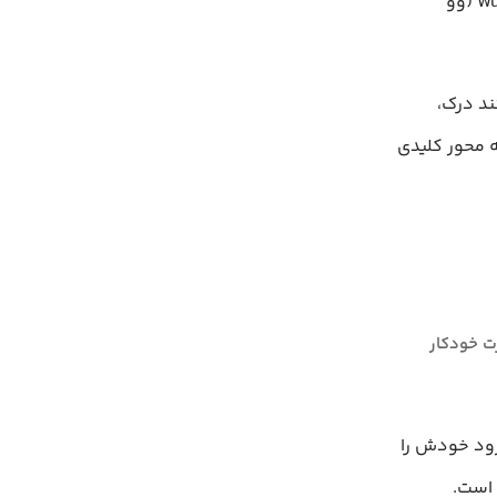
برجسته به نام‌های Yang Zhilin (یانگ ژیلین)، Zhu Xinyu (ژو شینیو) و Wu Yuxin (وو
د درک،
ه محور کلیدی
تر به‌صورت خودکار
زود خودش را
 است.