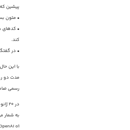
پیشین که تنها امکان پردازش ۰
• متون بسی
• کدهای ب
کند.
• در گفتگو
رسمی صادر
OpenAI o1 برابری می‌کند