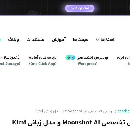
قیمت‌ها
آموزش
مستندات
وبلاگ
م
راهکار‌ها
ی ابری
وردپرس‌ اختصاصی
برنامه‌های آماده
ذخیره‌سازی 
جدید
ect Storage
(
)
One Click App
(
)
Wordpress
(
)
I
chatbo
بررسی تخصصی Moonshot AI و مدل زبانی Kimi
Moonshot  و مدل زبانی Kimi