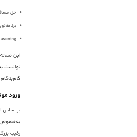
حل مسائل
برنامه‌ن
Multimodal Reasoning ش
توانست بد
گام‌به‌گام
ورود مون
به‌خصوص وظ
رقیب بزرگ، از جمله DeepSeek و برخی مدل‌ها