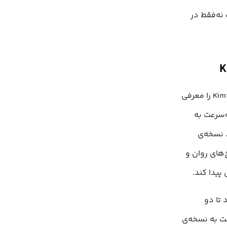
 نه‌فقط در
در اکتبر ۲۰۲۳، شرکت Moonshot نخستین چت‌بات هوش مصنوعی خود با نام Kimi را معرفی
(LLM) توسعه یافته، به‌سرعت به
به شرکت Baidu شناخته شد. نسخه‌ی
سخ‌های روان و
پیدا کند.
ه قادر بود تا دو
بت به نسخه‌ی