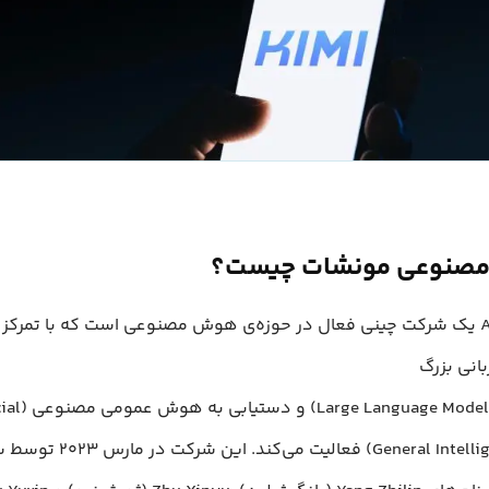
صنوعی مونشات چیست؟
مونشات AI یک شرکت چینی فعال در حوزه‌ی هوش مصنوعی است که با تمرکز
انی بزرگ
(anguage Models – LLMs
General Intelligence-AGI) فعال