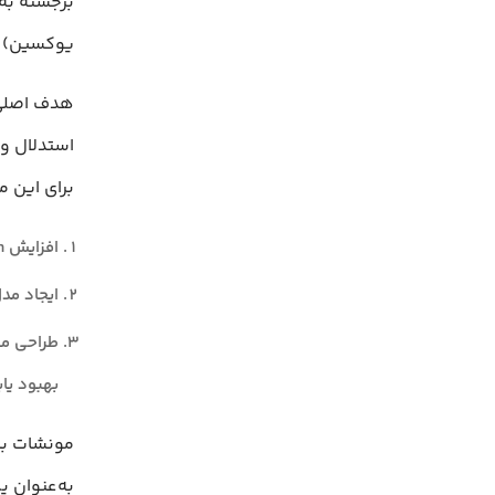
یوکسین) 
هدف اصلی 
استدلال و 
برای این 
افزایش Context Length برای درک متون بلند
ایجاد مدل Multimodal برای پردازش هم‌زمان متن، 
بهبود یاب
مونشات با
به‌عنوان 