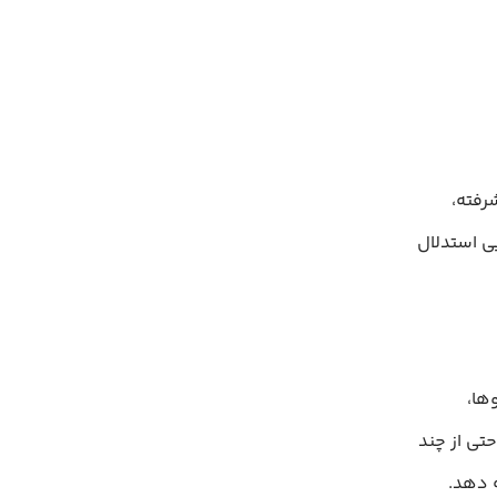
‌سازی پیشرفته،
ی استدلال
ر برخی سناریوها،
تی از چند