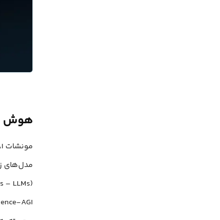
هوش م
مدل‌های زب