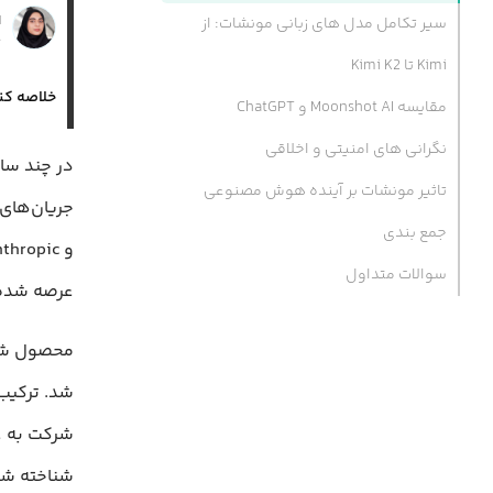
ا
سیر تکامل مدل های زبانی مونشات: از
۶ 
Kimi تا Kimi K2
خلاصه کن
مقایسه Moonshot AI و ChatGPT
نگرانی های امنیتی و اخلاقی
در چند سا
تاثیر مونشات بر آینده هوش مصنوعی
جمع بندی
سوالات متداول
عرصه شده 
شد. ترکیب 
شرکت به ع
شناخته شو