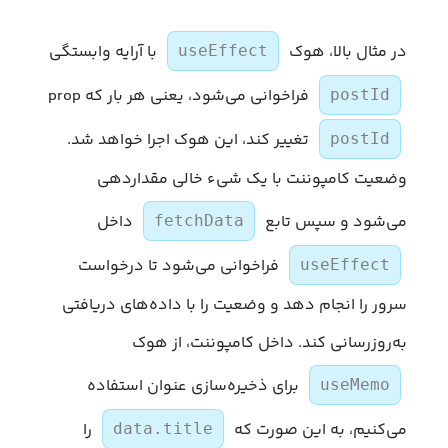
در مثال بالا، هوک
با آرایه وابستگی
useEffect
فراخوانی می‌شود، یعنی هر بار که prop
postId
تغییر کند، این هوک اجرا خواهد شد.
postId
وضعیت کامپوننت با یک شیء خالی مقداردهی
می‌شود و سپس تابع
داخل
fetchData
فراخوانی می‌شود تا درخواست
useEffect
سرور را انجام دهد و وضعیت را با داده‌های دریافتی
به‌روزرسانی کند. داخل کامپوننت، از هوک
برای ذخیره‌سازی عنوان استفاده
useMemo
می‌کنیم، به این صورت که
را
data.title