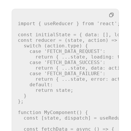
import
 { useReducer } 
from
'react'
;

const
 initialState = { 
data
: [], 
loadi
const
reducer
 = (
state, action
) => {

switch
 (action.
type
) {

case
'FETCH_DATA_REQUEST'
:

return
 { ...state, 
loading
: 
true
case
'FETCH_DATA_SUCCESS'
:

return
 { ...state, 
data
: action.
case
'FETCH_DATA_FAILURE'
:

return
 { ...state, 
error
: action
default
:

return
 state;

  }

};

function
MyComponent
(
) {

const
 [state, dispatch] = 
useReducer
const
fetchData
 = 
async
 (
) => {
