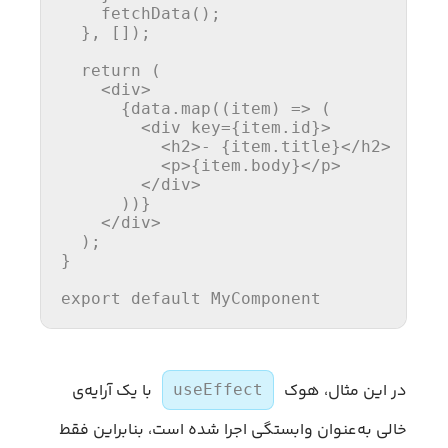
fetchData
();

  }, []);

return
 (

<
div
>
      {data.map((item) => (

<
div
key
=
{item.id}
>
<
h2
>
- {item.title}
</
h2
>
<
p
>
{item.body}
</
p
>
</
div
>
      ))}

</
div
>
  );

}

export
default
MyComponent
در این مثال، هوک
با یک آرایه‌ی
useEffect
خالی به‌عنوان وابستگی اجرا شده است، بنابراین فقط