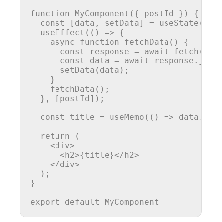
function
MyComponent
(
{ postId }
) {

const
 [data, setData] = 
useState
({});
useEffect
(
() =>
 {

async
function
fetchData
(
) {

const
 response = 
await
fetch
(
`ht
const
 data = 
await
 response.
json
setData
(data);

    }

fetchData
();

  }, [postId]);

const
 title = 
useMemo
(
() =>
 data.
tit
return
 (

<
div
>
<
h2
>
{title}
</
h2
>
</
div
>
  );

}

export
default
MyComponent