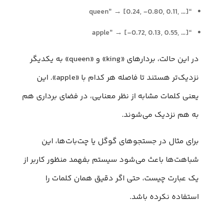
“queen” → [0.24, -0.80, 0.11, …]
“apple” → [-0.72, 0.13, 0.55, …]
در این حالت، بردارهای «king» و «queen» به یکدیگر
نزدیک‌تر هستند تا فاصله هر کدام با «apple». این
یعنی کلمات مشابه از نظر معنایی، در فضای برداری هم
به هم نزدیک می‌شوند.
برای مثال در جستجوهای گوگل یا چت‌بات‌ها، این
شباهت‌ها باعث می‌شود سیستم بفهمد منظور کاربر از
یک عبارت چیست، حتی اگر دقیق همان کلمات را
استفاده نکرده باشد.