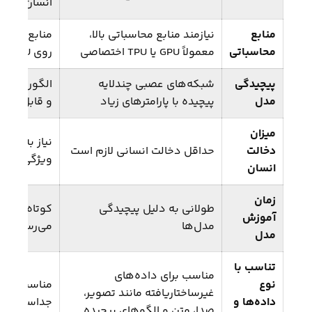
انسان نیاز د
منابع
نیازمند منابع محاسباتی بالا،
منابع محاسبا
محاسباتی
معمولاً GPU یا TPU اختصاصی
روی CPU استاندارد
پیچیدگی
شبکه‌های عصبی چندلایه
الگوریتم‌ه
مدل
پیچیده با پارامترهای زیاد
و قابل توض
میزان
نیاز به دخا
دخالت
حداقل دخالت انسانی لازم است
ویژگی‌ها و 
انسان
زمان
طولانی به دلیل پیچیدگی
کوتاه‌تر و س
آموزش
مدل‌ها
می‌رسد
مدل
تناسب با
مناسب برای داده‌های
نوع
مناسب برای 
غیرساختاریافته مانند تصویر،
داده‌ها و
جداسازی کل
صدا، متن و الگوهای پیچیده