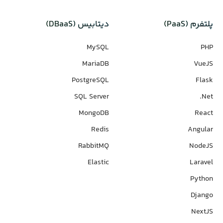
پلتفرم (PaaS)
دیتابیس‌ (DBaaS)
MySQL
PHP
MariaDB
VueJS
PostgreSQL
Flask
SQL Server
Net.
MongoDB
React
Redis
Angular
RabbitMQ
NodeJS
Elastic
Laravel
Python
Django
NextJS